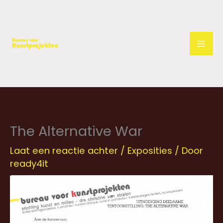
Ga
naar
de
inhoud
The Alternative War
Laat een reactie achter
/
Exposities
/ Door
ready4it