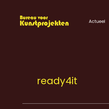
Ga
naar
de
Actueel
inhoud
ready4it