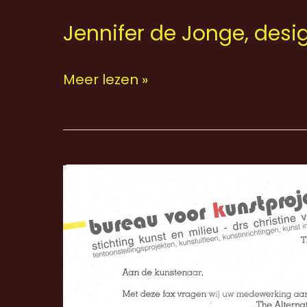
Jennifer de Jonge, desi
Meer lezen »
The
Alternative
War