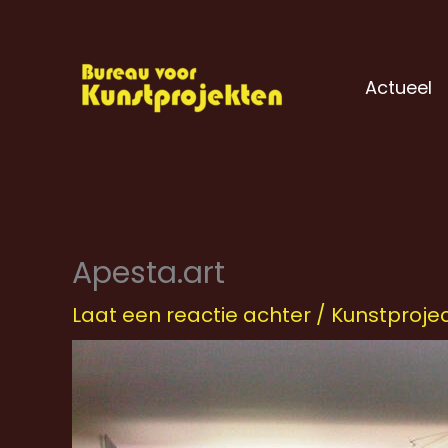
Ga
naar
de
Actueel
inhoud
Apesta.art
Laat een reactie achter
/
Kunstproje