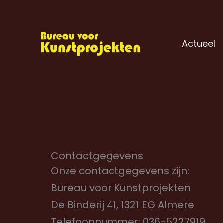
Ga
naar
de
Actueel
inhoud
Contactgegevens
Onze contactgegevens zijn:
Bureau voor Kunstprojekten
De Binderij 41, 1321 EG Almere
Telefoonnummer: 036-5227919